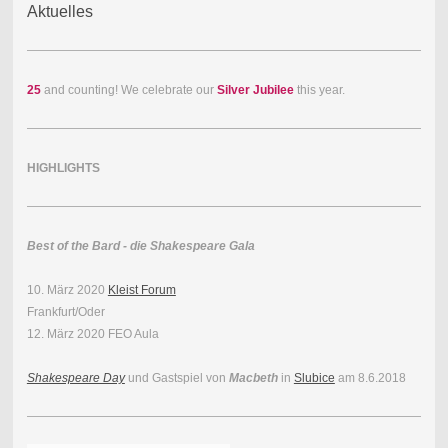
Aktuelles
25
and counting! We celebrate our
Silver Jubilee
this year.
HIGHLIGHTS
Best of the Bard - die Shakespeare Gala
10. März 2020
Kleist Forum
Frankfurt/Oder
12. März 2020 FEO Aula
Shakespeare Day
und Gastspiel von
Macbeth
in
Slubice
am 8.6.2018