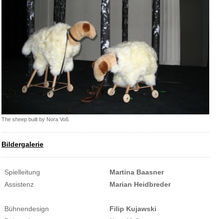
The sheep built by Nora Voß
Bildergalerie
Spielleitung
Martina Baasner
Assistenz
Marian Heidbreder
Bühnendesign
Filip Kujawski