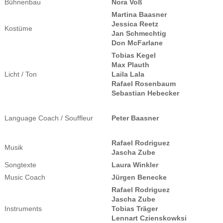
Bühnenbau
Nora Voß
Martina Baasner
Jessica Reetz
Kostüme
Jan Schmechtig
Don McFarlane
Tobias Kegel
Max Plauth
Licht / Ton
Laila Lala
Rafael Rosenbaum
Sebastian Hebecker
Language Coach / Souffleur
Peter Baasner
Rafael Rodriguez
Musik
Jascha Zube
Songtexte
Laura Winkler
Music Coach
Jürgen Benecke
Rafael Rodriguez
Jascha Zube
Instruments
Tobias Träger
Lennart Czienskowksi