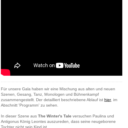
Für unsere Gala haben wir eine Mischung aus alten und neuen
Szenen, Gesang, Tanz, Monologen und Bühnenkampf
zusammengestellt. Der detailliert beschriebene Ablauf ist
hier
, im
Abschnitt 'Programm' zu sehen.
In dieser Szene aus
The Winter's Tale
versuchen Paulina und
Antigonus König Leontes auszureden, dass seine neugeborene
Tochter nicht sein Kind ist.