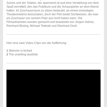
Zooms und der Totalen, der spannend ist und eine Vorstellung von dem
Spaß vermittelt, den das Publikum und die Schauspieler an dem Abend
hatten. Im Zuschauerraum zu sitzen bedeutet, an einem einmaligen
Theatererlebnis teilzuhaben, doch der Film bietet Sichtweisen, die man
als Zuschauer von seinem Platz aus nicht haben kann. Die
Filmaufnahmen wurden gemacht und bearbeitet von Jürgen Hahne,
Reinhard Bösing, Michael Tedeski und Eberhard Groß.
Hier sind zwei Video-Clips von der Aufführung:
1
Malvolio is tricked
2
The unwilling duellists