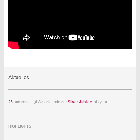
Aktuelles
25
and counting! We celebrate our
Silver Jubilee
this year.
HIGHLIGHTS